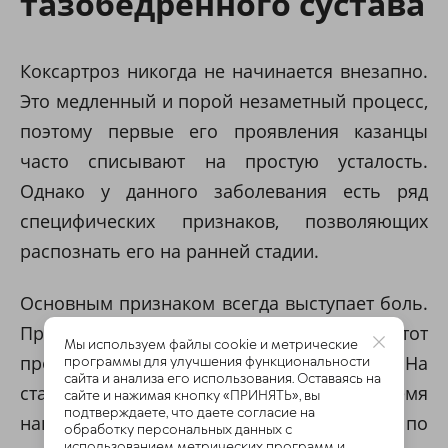
тазобедренного сустава
Коксартроз никогда не начинается внезапно.
Это медленный и порой незаметный процесс,
поэтому первые его проявления казанцы
часто списывают на простую усталость.
Однако у данного заболевания есть ряд
специфических признаков, позволяющих
распознать его на ранней стадии.
Основным признаком всегда выступает боль.
При артрозе она нарастает плавно, и этот
Мы используем файлы cookie и метрические
процесс может растянуться на годы. На
программы для улучшения функциональности
сайта и анализа его использования. Оставаясь на
старте заболевания болит только во время
сайте и нажимая кнопку «ПРИНЯТЬ», вы
подтверждаете, что даете согласие на
нагрузки — при долгой ходьбе, подъеме по
обработку персональных данных с
использованием метрических программ и