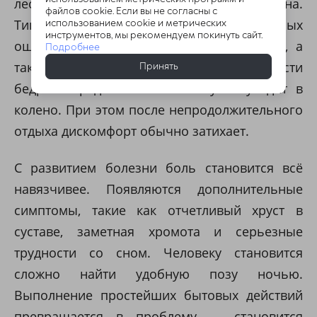
лестницам или вставании с низкого дивана.
файлов cookie. Если вы не согласны с
Типичная локализация неприятных
использованием cookie и метрических
инструментов, мы рекомендуем покинуть сайт.
ощущений находится в паховой области, а
Подробнее
также по передней и боковой поверхности
Принять
бедра. Нередко болевой импульс уходит в
колено. При этом после непродолжительного
отдыха дискомфорт обычно затихает.
С развитием болезни боль становится всё
навязчивее. Появляются дополнительные
симптомы, такие как отчетливый хруст в
суставе, заметная хромота и серьезные
трудности со сном. Человеку становится
сложно найти удобную позу ночью.
Выполнение простейших бытовых действий
превращается в проблему — становится