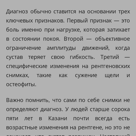
Диагноз обычно ставится на основании трех
ChatApp
online
ключевых признаков. Первый признак — это
боль именно при нагрузке, которая затихает
в состоянии покоя. Второй — объективное
Мессенджеры
ограничение амплитуды движений, когда
Свяжитесь с нами через любой удобный
мессенджер!
сустав теряет свою гибкость. Третий —
специфические изменения на рентгеновских
Telegram
Max
снимках, такие как сужение щели и
остеофиты.
Важно помнить, что сами по себе снимки не
определяют диагноз. У людей старше сорока
пяти лет в Казани почти всегда есть
возрастные изменения на рентгене, но это не