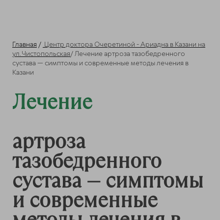
Главная
/
Центр доктора Очеретиной - Ариадна в Казани на
ул. Чистопольская
/ Лечение
артроза тазобедренного
сустава — симптомы и современные методы лечения в
Казани
Лечение
артроза
тазобедренного
сустава — симптомы
и современные
методы лечения в