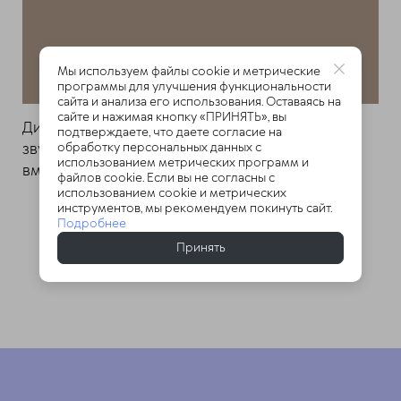
Мы используем файлы cookie и метрические
программы для улучшения функциональности
сайта и анализа его использования. Оставаясь на
сайте и нажимая кнопку «ПРИНЯТЬ», вы
Диспластический сколиоз 3-й степени — часто
подтверждаете, что даете согласие на
звучит как приговор к оперативному
обработку персональных данных с
использованием метрических программ и
вмешательству.
файлов cookie. Если вы не согласны с
использованием cookie и метрических
инструментов, мы рекомендуем покинуть сайт.
Подробнее
История болезни
Принять